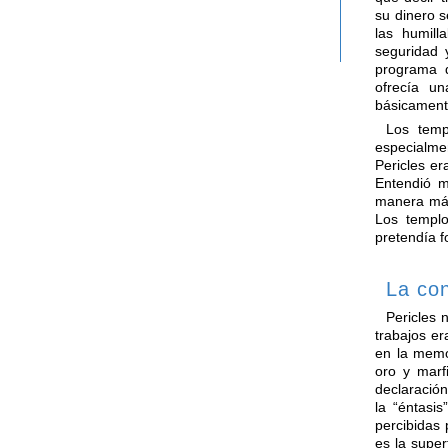
su dinero 
las humill
seguridad 
programa d
ofrecía u
básicament
Los temp
especialme
Pericles er
Entendió m
manera más 
Los templo
pretendía fo
La con
Pericles 
trabajos er
en la memo
oro y marf
declaración
la “éntasi
percibidas 
es la super