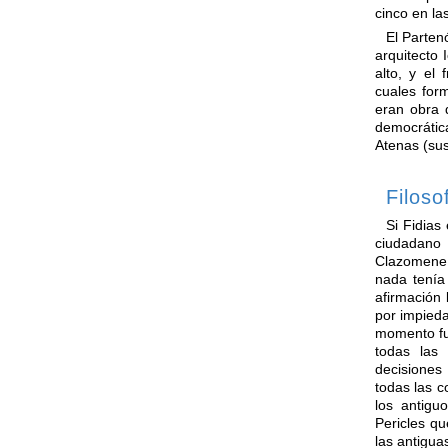
cinco en la
El Partenó
arquitecto
alto, y el
cuales for
eran obra d
democrátic
Atenas (sus
Filoso
Si Fidias
ciudadano 
Clazomene,
nada tenía
afirmación 
por impied
momento fu
todas las
decisiones
todas las c
los antigu
Pericles qu
las antigua