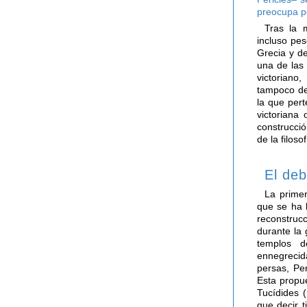
preocupa po
Tras la m
incluso pes
Grecia y d
una de las
victoriano
tampoco de
la que pert
victoriana
construcció
de la filoso
El deb
La prime
que se ha l
reconstruc
durante la 
templos d
ennegrecid
persas, Per
Esta propu
Tucídides (
que decir 