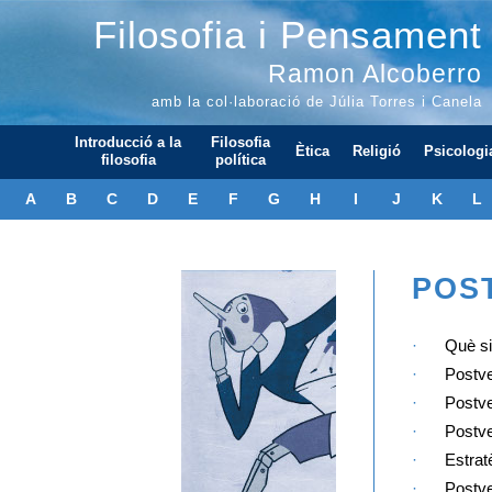
Filosofia i Pensament
Ramon Alcoberro
amb la col·laboració de Júlia Torres i Canela
Introducció a la
Filosofia
Ètica
Religió
Psicologi
filosofia
política
A
B
C
D
E
F
G
H
I
J
K
L
POS
·
Què si
·
Postver
·
Postver
·
Postver
·
Estrat
·
Postver