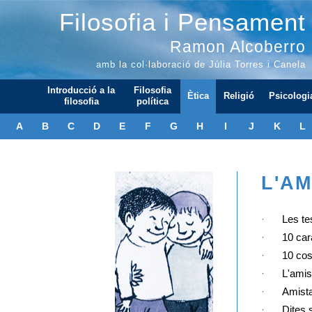
Filosofia i Pensament
Ramon Alcoberro
amb la col·laboració de Júlia Torres i Canela
Introducció a la
Filosofia
Ètica
Religió
Psicologi
filosofia
política
A
B
C
D
E
F
G
H
I
J
K
L
L'AM
·
Les te
·
10 car
·
10 cos
·
L'amis
·
Amista
·
Dites 