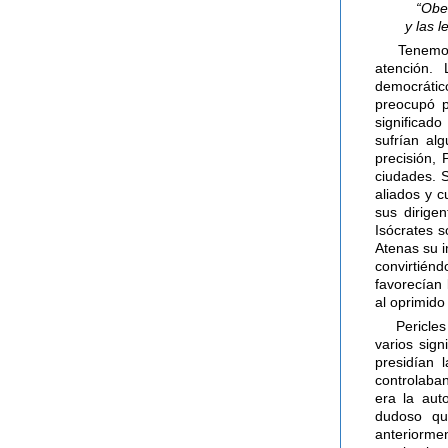
“Obe
y las 
Tenemos 
atención.
democrático
preocupó p
significado
sufrían al
precisión,
ciudades. 
aliados y 
sus dirigen
Isócrates s
Atenas su i
convirtién
favorecían 
al oprimido
Pericles 
varios sign
presidían 
controlaban
era la aut
dudoso qu
anteriorme