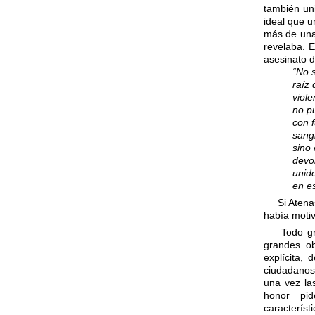
también un
ideal que u
más de una 
revelaba. 
asesinato d
“No s
raíz 
viole
no pu
con 
sang
sino
devol
unid
en e
Si Atenas
había moti
Todo gri
grandes ob
explícita,
ciudadanos
una vez la
honor pid
característ