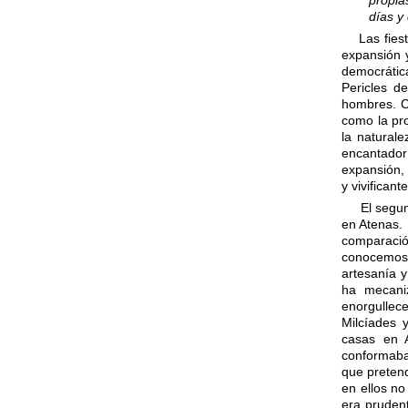
propia
días y
Las fiest
expansión 
democrátic
Pericles d
hombres. C
como la pro
la natural
encantado
expansión,
y vivificante
El segund
en Atenas. 
comparaci
conocemos
artesanía 
ha mecaniz
enorgullec
Milcíades 
casas en A
conformaba 
que pretend
en ellos no
era pruden