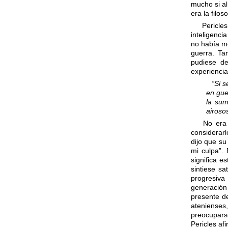
mucho si al
era la filos
Pericles 
inteligenci
no había mo
guerra. Ta
pudiese de
experiencia
“Si s
en gue
la sum
airoso
No era t
considerar
dijo que su
mi culpa”.
significa e
sintiese s
progresiva
generación
presente de
atenienses
preocupars
Pericles af