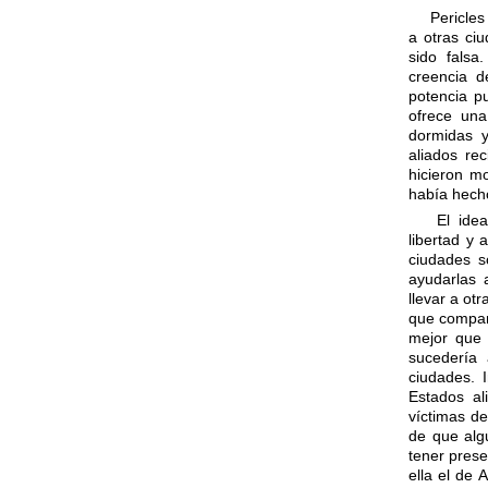
Pericles 
a otras ci
sido falsa
creencia d
potencia p
ofrece una
dormidas y
aliados re
hicieron m
había hech
El ideal
libertad y 
ciudades s
ayudarlas 
llevar a ot
que compart
mejor que 
sucedería 
ciudades. 
Estados al
víctimas d
de que alg
tener prese
ella el de 