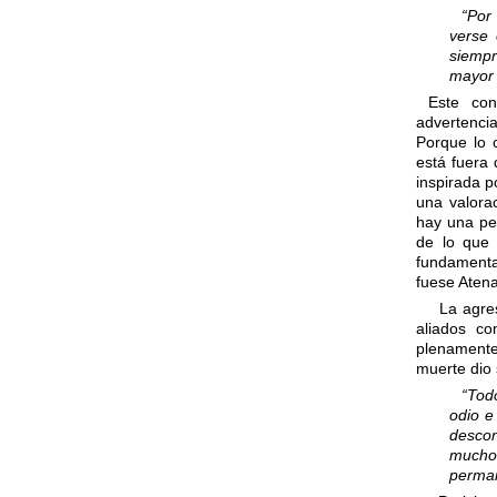
“Por
verse 
siempr
mayor 
Este con
advertencia
Porque lo 
está fuera 
inspirada p
una valora
hay una pe
de lo que 
fundamenta
fuese Atena
La agresi
aliados co
plenamente
muerte dio 
“Tod
odio e
descon
mucho
perman