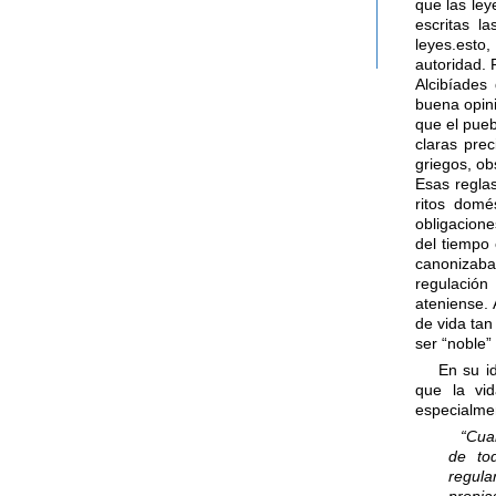
que las ley
escritas l
leyes.esto
autoridad.
Alcibíades
buena opini
que el pueb
claras pre
griegos, ob
Esas regla
ritos domé
obligacione
del tiempo 
canonizaba
regulación
ateniense. 
de vida tan
ser “noble”
En su ide
que la vi
especialmen
“Cua
de to
regula