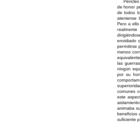
Pericles 
de honor p
de todos l
ateniense 
Pero a ello
realmente
dirigiéndo
envidiado 
permitirse 
menos corr
equivalent
las guerra
ningún equ
por su hon
comportami
superiorid
comunes co
este aspec
aislamiento
animaba su
beneficios 
suficiente 