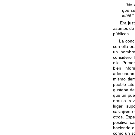
“No 
que se
inútil.”
Era just
asuntos de
públicos.
La concie
con ella er
un hombre 
consideró 
ello. Prime
bien infor
adecuadame
mismo tiem
pueblo ate
gustaba de 
que un pue
eran a tra
lugar, sup
salvajismo 
otros. Espe
positiva, c
haciendo el
como un sol