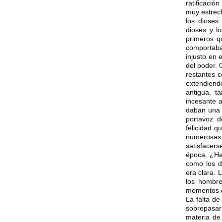
ratificació
muy estrech
los dioses 
dioses y lo
primeros q
comportaba
injusto en 
del poder.
restantes 
extendiend
antigua, t
incesante a
daban una 
portavoz d
felicidad 
numerosas v
satisfacers
época. ¿Ha
como los d
era clara. 
los hombre
momentos de
La falta d
sobrepasar
materia de