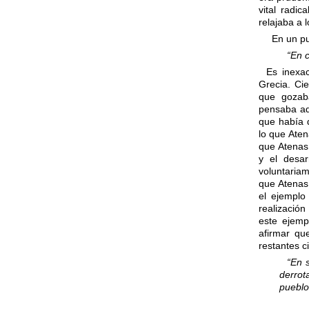
vital radi
relajaba a 
En un pun
“En 
Es inexac
Grecia. Cie
que gozaba
pensaba ad
que había 
lo que Aten
que Atenas 
y el desar
voluntariam
que Atenas
el ejemplo
realizació
este ejemp
afirmar qu
restantes c
“En 
derrot
pueblo